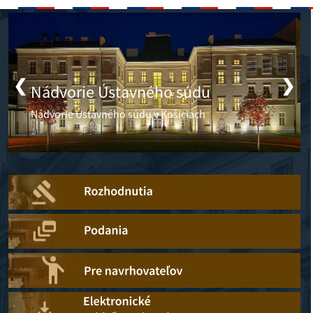
Aktuálne informácie
❮
❯
Nádvorie Ústavného súdu
Nádvorie Ústavného súdu v Košiciach