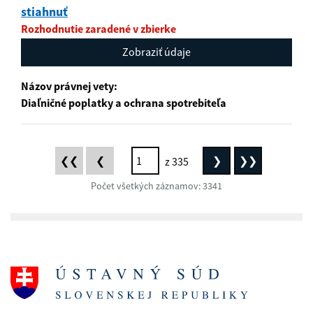
stiahnuť
Rozhodnutie zaradené v zbierke
Zobraziť údaje
Názov právnej vety:
Diaľničné poplatky a ochrana spotrebiteľa
❮❮
❮
❯
❯❯
z 335
First
Previous
Next
Last
Počet všetkých záznamov: 3341