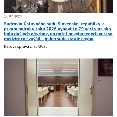
13. 07. 2026
Sudcovia Ústavného súdu Slovenskej republiky v
prvom polroku roka 2026 vybavili o 79 vecí viac ako
bolo došlých návrhov, no počet nevybavených vecí sa
medziročne zvýšil – jeden sudca stále chýba
tlačová správa č. 25/2026