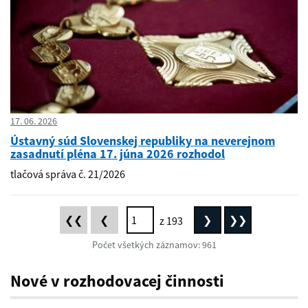
17. 06. 2026
Ústavný súd Slovenskej republiky na neverejnom
zasadnutí pléna 17. júna 2026 rozhodol
tlačová správa č. 21/2026
❮❮
❮
❯
❯❯
z 193
First
Previous
Next
Last
Počet všetkých záznamov: 961
Nové v rozhodovacej činnosti