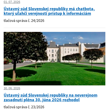
01. 07. 2026
Ústavný súd Slovenskej republiky má chatbota,
ktorý uľahčí verejnosti prístup k informáciám
tlačová správa č. 24/2026
30. 06. 2026
Ústavný súd Slovenskej republiky na neverejnom
zasadnutí pléna 30. júna 2026 rozhodol
tlačová správa č. 23/2026