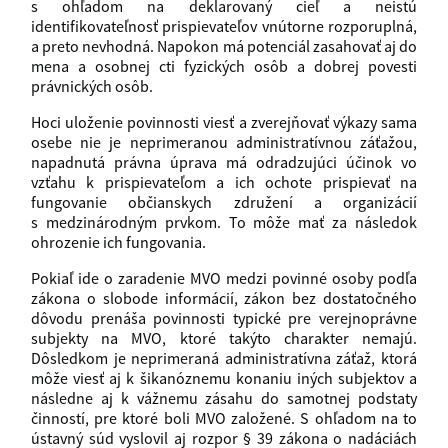
s ohľadom na deklarovaný cieľ a neistú
identifikovateľnosť prispievateľov vnútorne rozporuplná,
a preto nevhodná. Napokon má potenciál zasahovať aj do
mena a osobnej cti fyzických osôb a dobrej povesti
právnických osôb.
Hoci uloženie povinnosti viesť a zverejňovať výkazy sama
osebe nie je neprimeranou administratívnou záťažou,
napadnutá právna úprava má odradzujúci účinok vo
vzťahu k prispievateľom a ich ochote prispievať na
fungovanie občianskych združení a organizácií
s medzinárodným prvkom. To môže mať za následok
ohrozenie ich fungovania.
Pokiaľ ide o zaradenie MVO medzi povinné osoby podľa
zákona o slobode informácií, zákon bez dostatočného
dôvodu prenáša povinnosti typické pre verejnoprávne
subjekty na MVO, ktoré takýto charakter nemajú.
Dôsledkom je neprimeraná administratívna záťaž, ktorá
môže viesť aj k šikanóznemu konaniu iných subjektov a
následne aj k vážnemu zásahu do samotnej podstaty
činností, pre ktoré boli MVO založené. S ohľadom na to
ústavný súd vyslovil aj rozpor § 39 zákona o nadáciách