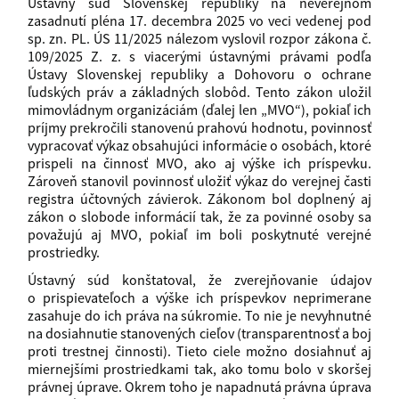
Ústavný súd Slovenskej republiky na neverejnom
zasadnutí pléna 17. decembra 2025 vo veci vedenej pod
sp. zn. PL. ÚS 11/2025 nálezom vyslovil rozpor zákona č.
109/2025 Z. z. s viacerými ústavnými právami podľa
Ústavy Slovenskej republiky a Dohovoru o ochrane
ľudských práv a základných slobôd. Tento zákon uložil
mimovládnym organizáciám (ďalej len „MVO“), pokiaľ ich
príjmy prekročili stanovenú prahovú hodnotu, povinnosť
vypracovať výkaz obsahujúci informácie o osobách, ktoré
prispeli na činnosť MVO, ako aj výške ich príspevku.
Zároveň stanovil povinnosť uložiť výkaz do verejnej časti
registra účtovných závierok. Zákonom bol doplnený aj
zákon o slobode informácií tak, že za povinné osoby sa
považujú aj MVO, pokiaľ im boli poskytnuté verejné
prostriedky.
Ústavný súd konštatoval, že zverejňovanie údajov
o prispievateľoch a výške ich príspevkov neprimerane
zasahuje do ich práva na súkromie. To nie je nevyhnutné
na dosiahnutie stanovených cieľov (transparentnosť a boj
proti trestnej činnosti). Tieto ciele možno dosiahnuť aj
miernejšími prostriedkami tak, ako tomu bolo v skoršej
právnej úprave. Okrem toho je napadnutá právna úprava