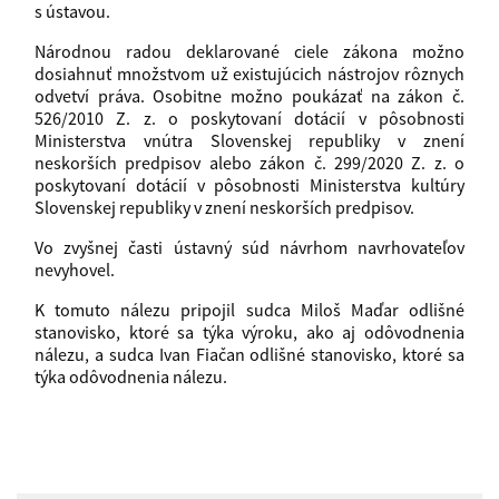
s ústavou.
Národnou radou deklarované ciele zákona možno
dosiahnuť množstvom už existujúcich nástrojov rôznych
odvetví práva. Osobitne možno poukázať na zákon č.
526/2010 Z. z. o poskytovaní dotácií v pôsobnosti
Ministerstva vnútra Slovenskej republiky v znení
neskorších predpisov alebo zákon č. 299/2020 Z. z. o
poskytovaní dotácií v pôsobnosti Ministerstva kultúry
Slovenskej republiky v znení neskorších predpisov.
Vo zvyšnej časti ústavný súd návrhom navrhovateľov
nevyhovel.
K tomuto nálezu pripojil sudca Miloš Maďar odlišné
stanovisko, ktoré sa týka výroku, ako aj odôvodnenia
nálezu, a sudca Ivan Fiačan odlišné stanovisko, ktoré sa
týka odôvodnenia nálezu.