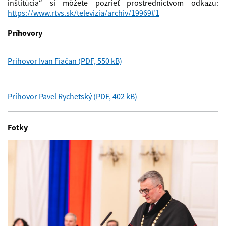
inštitúcia“ si môžete pozrieť prostredníctvom odkazu:
https://www.rtvs.sk/televizia/archiv/19969#1
Príhovory
Príhovor Ivan Fiačan (PDF, 550 kB)
Príhovor Pavel Rychetský (PDF, 402 kB)
Fotky