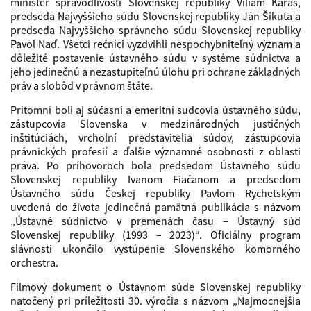
minister spravodlivosti Slovenskej republiky Viliam Karas,
predseda Najvyššieho súdu Slovenskej republiky Ján Šikuta a
predseda Najvyššieho správneho súdu Slovenskej republiky
Pavol Naď. Všetci rečníci vyzdvihli nespochybniteľný význam a
dôležité postavenie ústavného súdu v systéme súdnictva a
jeho jedinečnú a nezastupiteľnú úlohu pri ochrane základných
práv a slobôd v právnom štáte.
Prítomní boli aj súčasní a emeritní sudcovia ústavného súdu,
zástupcovia Slovenska v medzinárodných justičných
inštitúciách, vrcholní predstavitelia súdov, zástupcovia
právnických profesií a ďalšie významné osobnosti z oblasti
práva. Po príhovoroch bola predsedom Ústavného súdu
Slovenskej republiky Ivanom Fiačanom a predsedom
Ústavného súdu Českej republiky Pavlom Rychetským
uvedená do života jedinečná pamätná publikácia s názvom
„Ústavné súdnictvo v premenách času – Ústavný súd
Slovenskej republiky (1993 – 2023)“. Oficiálny program
slávnosti ukončilo vystúpenie Slovenského komorného
orchestra.
Filmový dokument o Ústavnom súde Slovenskej republiky
natočený pri príležitosti 30. výročia s názvom „Najmocnejšia