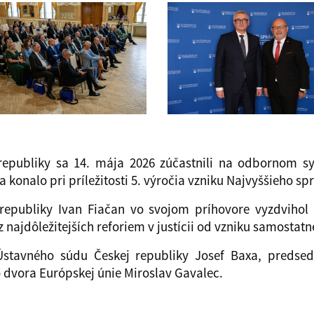
republiky sa 14. mája 2026 zúčastnili na odbornom 
sa konalo pri príležitosti 5. výročia vzniku Najvyššieho 
republiky Ivan Fiačan vo svojom príhovore vyzdvihol 
najdôležitejších reforiem v justícii od vzniku samostatn
 Ústavného súdu Českej republiky Josef Baxa, predse
 dvora Európskej únie Miroslav Gavalec.