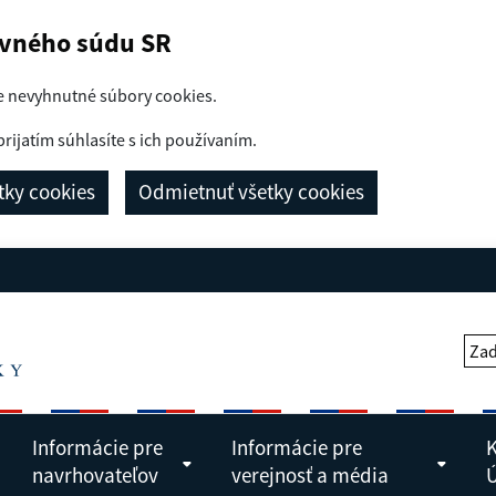
avného súdu SR
e nevyhnutné súbory cookies.
prijatím súhlasíte s ich používaním.
etky cookies
Odmietnuť všetky cookies
Zad
Informácie pre
Informácie pre
K
navrhovateľov
verejnosť a média
Ú