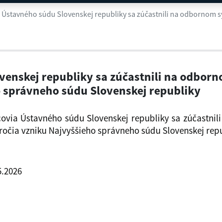
Slovenskej republiky sa zúčastnil
enskej republiky sa zúčastnili na odborno
o správneho súdu Slovenskej republiky
ovia Ústavného súdu Slovenskej republiky sa zúčastnili
ýročia vzniku Najvyššieho správneho súdu Slovenskej repu
5.2026