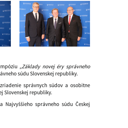
sympóziu
„Základy novej éry správneho
správneho súdu Slovenskej republiky.
zriadenie správnych súdov a osobitne
ej Slovenskej republiky.
da Najvyššieho správneho súdu Českej