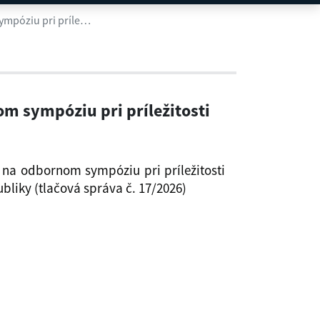
i na odbornom sympóziu pri prílež
Sudcovia Ústavného súdu Slovenskej republiky sa zúčastnili na odbornom sympóziu pri príležitosti 5. výročia vzniku Najvyššieho správneho súdu Slovenskej republiky
m sympóziu pri príležitosti
 na odbornom sympóziu pri príležitosti
bliky (tlačová správa č. 17/2026)