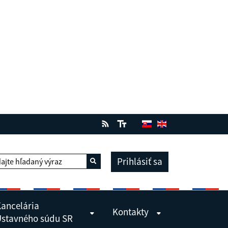
Prihlásiť sa
ajte hľadaný výraz
Vyhľadať
ancelária
Kontakty
stavného súdu SR