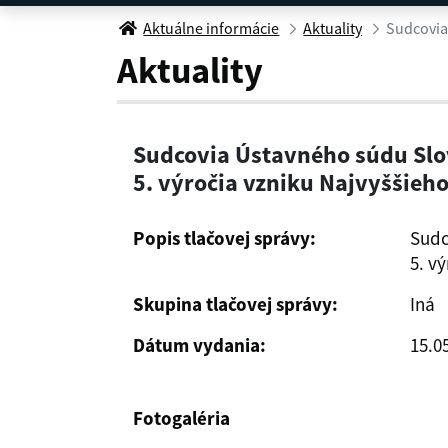
Sudcovia Ústavného súdu 
Aktuálne informácie
Aktuality
Aktuality
Sudcovia Ústavného súdu Slov
5. výročia vzniku Najvyššieh
Popis tlačovej správy:
Sudc
5. v
Skupina tlačovej správy:
Iná
Dátum vydania:
15.0
Fotogaléria