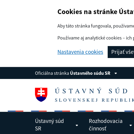
Navigácia
Preskoč na obsah
Cookies na stránke Úst
Aby táto stránka fungovala, používam
Používame aj analytické cookies – ich 
Nastavenia cookies
Prijať vš
Oficiálna stránka
Ústavného súdu SR
Ústavný súd
Rozhodovacia
SR
činnosť