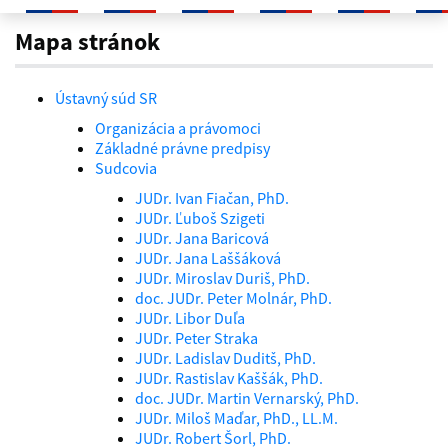
Mapa stránok
Mapa stránok
Ústavný súd SR
Organizácia a právomoci
Základné právne predpisy
Sudcovia
JUDr. Ivan Fiačan, PhD.
JUDr. Ľuboš Szigeti
JUDr. Jana Baricová
JUDr. Jana Laššáková
JUDr. Miroslav Duriš, PhD.
doc. JUDr. Peter Molnár, PhD.
JUDr. Libor Duľa
JUDr. Peter Straka
JUDr. Ladislav Duditš, PhD.
JUDr. Rastislav Kaššák, PhD.
doc. JUDr. Martin Vernarský, PhD.
JUDr. Miloš Maďar, PhD., LL.M.
JUDr. Robert Šorl, PhD.