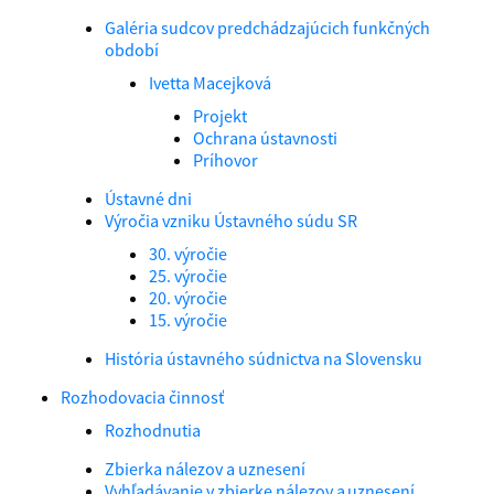
Galéria sudcov predchádzajúcich funkčných
období
Ivetta Macejková
Projekt
Ochrana ústavnosti
Príhovor
Ústavné dni
Výročia vzniku Ústavného súdu SR
30. výročie
25. výročie
20. výročie
15. výročie
História ústavného súdnictva na Slovensku
Rozhodovacia činnosť
Rozhodnutia
Zbierka nálezov a uznesení
Vyhľadávanie v zbierke nálezov a uznesení