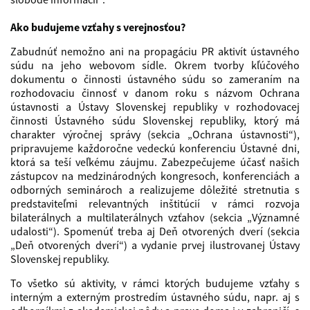
Ako budujeme vzťahy s verejnosťou?
Zabudnúť nemožno ani na propagáciu PR aktivít ústavného
súdu na jeho webovom sídle. Okrem tvorby kľúčového
dokumentu o činnosti ústavného súdu so zameraním na
rozhodovaciu činnosť v danom roku s názvom Ochrana
ústavnosti a Ústavy Slovenskej republiky v rozhodovacej
činnosti Ústavného súdu Slovenskej republiky, ktorý má
charakter výročnej správy (sekcia „Ochrana ústavnosti“),
pripravujeme každoročne vedeckú konferenciu Ústavné dni,
ktorá sa teší veľkému záujmu. Zabezpečujeme účasť našich
zástupcov na medzinárodných kongresoch, konferenciách a
odborných seminároch a realizujeme dôležité stretnutia s
predstaviteľmi relevantných inštitúcií v rámci rozvoja
bilaterálnych a multilaterálnych vzťahov (sekcia „Významné
udalosti“). Spomenúť treba aj Deň otvorených dverí (sekcia
„Deň otvorených dverí“) a vydanie prvej ilustrovanej Ústavy
Slovenskej republiky.
To všetko sú aktivity, v rámci ktorých budujeme vzťahy s
interným a externým prostredím ústavného súdu, napr. aj s