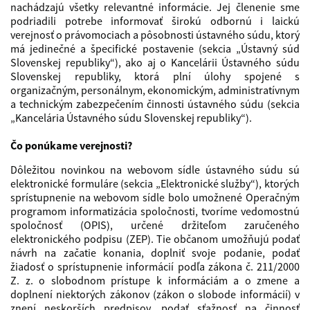
nachádzajú všetky relevantné informácie. Jej členenie sme
podriadili potrebe informovať širokú odbornú i laickú
verejnosť o právomociach a pôsobnosti ústavného súdu, ktorý
má jedinečné a špecifické postavenie (sekcia „Ústavný súd
Slovenskej republiky“), ako aj o Kancelárii Ústavného súdu
Slovenskej republiky, ktorá plní úlohy spojené s
organizačným, personálnym, ekonomickým, administratívnym
a technickým zabezpečením činnosti ústavného súdu (sekcia
„Kancelária Ústavného súdu Slovenskej republiky“).
Čo ponúkame verejnosti?
Dôležitou novinkou na webovom sídle ústavného súdu sú
elektronické formuláre (sekcia „Elektronické služby“), ktorých
sprístupnenie na webovom sídle bolo umožnené Operačným
programom informatizácia spoločnosti, tvoríme vedomostnú
spoločnosť (OPIS), určené držiteľom zaručeného
elektronického podpisu (ZEP). Tie občanom umožňujú podať
návrh na začatie konania, doplniť svoje podanie, podať
žiadosť o sprístupnenie informácií podľa zákona č. 211/2000
Z. z. o slobodnom prístupe k informáciám a o zmene a
doplnení niektorých zákonov (zákon o slobode informácií) v
znení neskorších predpisov, podať sťažnosť na činnosť