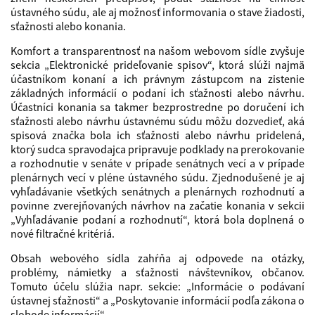
ústavného súdu, ale aj možnosť informovania o stave žiadosti,
sťažnosti alebo konania.
Komfort a transparentnosť na našom webovom sídle zvyšuje
sekcia „Elektronické prideľovanie spisov“, ktorá slúži najmä
účastníkom konaní a ich právnym zástupcom na zistenie
základných informácií o podaní ich sťažnosti alebo návrhu.
Účastníci konania sa takmer bezprostredne po doručení ich
sťažnosti alebo návrhu ústavnému súdu môžu dozvedieť, aká
spisová značka bola ich sťažnosti alebo návrhu pridelená,
ktorý sudca spravodajca pripravuje podklady na prerokovanie
a rozhodnutie v senáte v prípade senátnych vecí a v prípade
plenárnych vecí v pléne ústavného súdu. Zjednodušené je aj
vyhľadávanie všetkých senátnych a plenárnych rozhodnutí a
povinne zverejňovaných návrhov na začatie konania v sekcii
„Vyhľadávanie podaní a rozhodnutí“, ktorá bola doplnená o
nové filtračné kritériá.
Obsah webového sídla zahŕňa aj odpovede na otázky,
problémy, námietky a sťažnosti návštevníkov, občanov.
Tomuto účelu slúžia napr. sekcie: „Informácie o podávaní
ústavnej sťažnosti“ a „Poskytovanie informácií podľa zákona o
slobode informácií“.