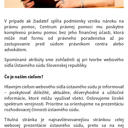
V prípade ak žiadateľ spĺňa podmienky vzniku nároku na
právnu pomoc, Centrum právnej pomoci mu poskytne
komplexnú právnu pomoc bez jeho finančnej účasti, ktorá
môže mať formu od právneho poradenstva až po
zastupovanie pred súdom právnikom centra alebo
advokátom.
Spomínané atribúty sme zohľadnili aj pri tvorbe webového
sídla Ústavného súdu Slovenskej republiky.
Čo je naším cieľom?
Hlavným cieľom webového sídla ústavného súdu je informovať
– poskytovať dôležité, aktuálne, dôveryhodné a užitočné
informácie, ktoré môžu využívať všetci. Oslovujeme široké
spektrum verejnosti. Prioritne sa orientujeme na prezentáciu
rozhodovacej činnosti ústavného súdu.
Titulná stránka je najnavštevovanejšou stránkou celej
webovej prezentácie ústavného súdu, preto sa na nej