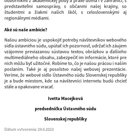
odborníkmi z akademickej pôdy a praxe doma i v zahraničí, s
predstaviteľmi samosprávy, s občanmi našej krajiny, so
študentmi a žiakmi našich škôl, s celoslovenskými aj
regionálnymi médiami.
Aké sú naše ambície?
Našou ambíciou je uspokojiť potreby návštevníkov webového
sídla ústavného súdu, upútať ich pozornosť, udržať ich záujem
vzájomne previazanou sústavou textov, obrázkov a ďalšieho
multimediálneho obsahu, zabezpečiť im informácie, ktoré pre
nich môžu byť užitočné. Robíme to, čo je našou prácou i naším
poslaním. Také je aj posolstvo našej webovej prezentácie.
Veríme, že webové sídlo Ústavného súdu Slovenskej republiky
je a bude miestom, kde sa návštevníci internetu budú chcieť
stále a opakovane vracať.
Ivetta Macejková
predsedníčka Ústavného súdu
Slovenskej republiky
Dátum vytvorenia: 29.6.2023