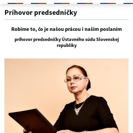
Príhovor
Príhovor predsedníčky
Robíme to, čo je našou prácou i naším poslaním
príhovor predsedníčky Ústavného súdu Slovenskej
republiky