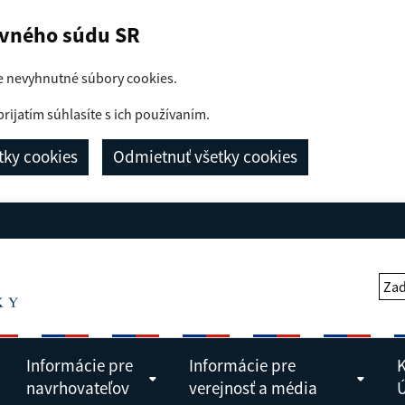
avného súdu SR
e nevyhnutné súbory cookies.
prijatím súhlasíte s ich používaním.
etky cookies
Odmietnuť všetky cookies
Zad
Informácie pre
Informácie pre
K
navrhovateľov
verejnosť a média
Ú