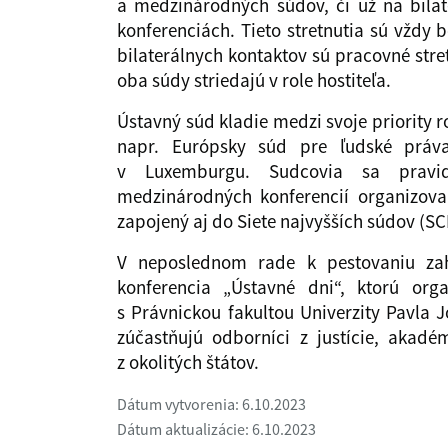
a medzinárodných súdov, či už na bilat
konferenciách. Tieto stretnutia sú vždy 
bilaterálnych kontaktov sú pracovné str
oba súdy striedajú v role hostiteľa.
Ústavný súd kladie medzi svoje priority r
napr. Európsky súd pre ľudské práv
v Luxemburgu. Sudcovia sa pravid
medzinárodných konferencií organizova
zapojený aj do Siete najvyšších súdov (SC
V neposlednom rade k pestovaniu zah
konferencia „Ústavné dni“, ktorú org
s Právnickou fakultou Univerzity Pavla 
zúčastňujú odborníci z justície, akadé
z okolitých štátov.
Dátum vytvorenia: 6.10.2023
Dátum aktualizácie: 6.10.2023