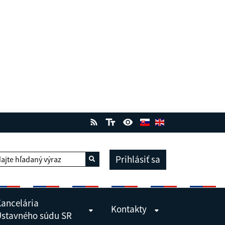
Prihlásiť sa
ajte hľadaný výraz
Vyhľadať
ancelária
Kontakty
stavného súdu SR