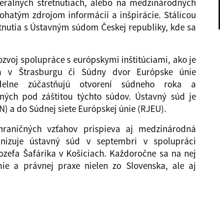
erálnych stretnutiach, alebo na medzinárodných
bohatým zdrojom informácií a inšpirácie. Stálicou
etnutia s Ústavným súdom Českej republiky, kde sa
ozvoj spolupráce s európskymi inštitúciami, ako je
a v Štrasburgu či Súdny dvor Európske únie
elne zúčastňujú otvorení súdneho roka a
ných pod záštitou týchto súdov. Ústavný súd je
N) a do Súdnej siete Európskej únie (RJEU).
raničných vzťahov prispieva aj medzinárodná
anizuje ústavný súd v septembri v spolupráci
Jozefa Šafárika v Košiciach. Každoročne sa na nej
mie a právnej praxe nielen zo Slovenska, ale aj