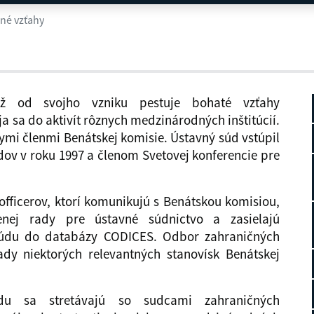
né vzťahy
už od svojho vzniku pestuje bohaté vzťahy
 sa do aktivít rôznych medzinárodných inštitúcií.
ymi členmi Benátskej komisie. Ústavný súd vstúpil
ov v roku 1997 a členom Svetovej konferencie pre
officerov, ktorí komunikujú s Benátskou komisiou,
enej rady pre ústavné súdnictvo a zasielajú
 súdu do databázy CODICES. Odbor zahraničných
dy niektorých relevantných stanovísk Benátskej
du sa stretávajú so sudcami zahraničných