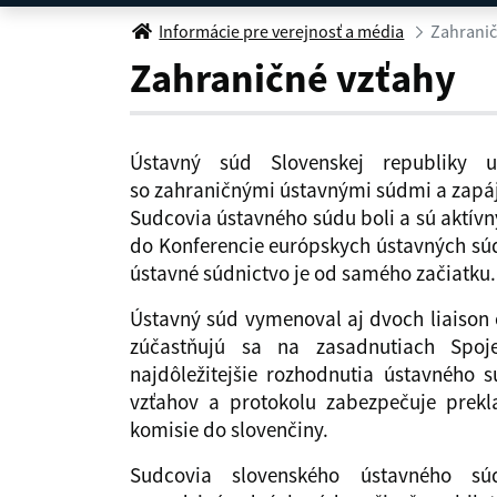
Zahraničné vzťahy
Informácie pre verejnosť a média
Zahranič
Zahraničné vzťahy
Ústavný súd Slovenskej republiky 
so zahraničnými ústavnými súdmi a zapája
Sudcovia ústavného súdu boli a sú aktívn
do Konferencie európskych ústavných súd
ústavné súdnictvo je od samého začiatku.
Ústavný súd vymenoval aj dvoch liaison 
zúčastňujú sa na zasadnutiach Spoj
najdôležitejšie rozhodnutia ústavného
vzťahov a protokolu zabezpečuje prekla
komisie do slovenčiny.
Sudcovia slovenského ústavného sú