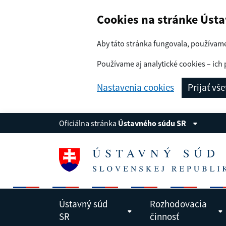
Navigácia
Preskoč na obsah
Cookies na stránke Úst
Aby táto stránka fungovala, používam
Používame aj analytické cookies – ich 
Nastavenia cookies
Prijať vš
Oficiálna stránka
Ústavného súdu SR
Ústavný súd
Rozhodovacia
SR
činnosť