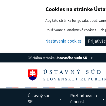
Navigácia
Preskoč na obsah
Cookies na stránke Úst
Aby táto stránka fungovala, používam
Používame aj analytické cookies – ich 
Nastavenia cookies
Prijať vš
Oficiálna stránka
Ústavného súdu SR
Ústavný súd
Rozhodovacia
SR
činnosť