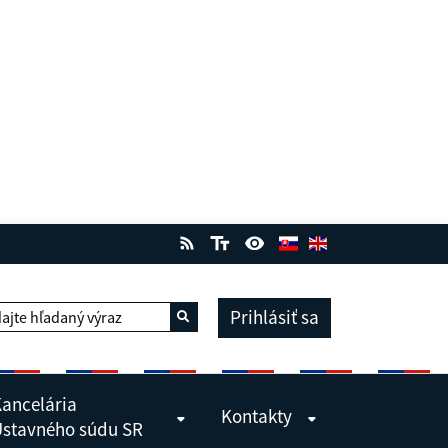
Prihlásiť sa
ajte hľadaný výraz
Vyhľadať
ancelária
Kontakty
stavného súdu SR