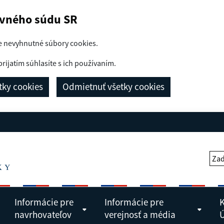
avného súdu SR
e nevyhnutné súbory cookies.
prijatím súhlasíte s ich používaním.
etky cookies
Odmietnuť všetky cookies
Zad
Informácie pre
Informácie pre
K
navrhovateľov
verejnosť a média
Ú