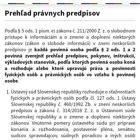
Prehľad právnych predpisov
Prehľad právnych predpisov
Podľa § 5 ods. 1 písm. e) zákona č. 211/2000 Z. z. o slobodnom
prístupe k informáciám a o zmene a doplnení niektorých
zákonov (zákon o slobode informácií) v znení neskorších
predpisov je
každá povinná osoba podľa § 2 ods. 1 a 2
povinná zverejniť prehľad predpisov, pokynov, inštrukcií,
výkladových stanovísk, podľa ktorých povinná osoba koná
a rozhoduje alebo ktoré upravujú práva a povinnosti
fyzických osôb a právnických osôb vo vzťahu k povinnej
osobe
.
Ústavný súd Slovenskej republiky rozhoduje o sťažnostiach
fyzických a právnických osôb podľa čl. 127 ods. 1 Ústavy
Slovenskej republiky č. 460/1992 Zb. v znení neskorších
predpisov a zákona č. 314/2018 Z. z. o Ústavnom súde
Slovenskej republiky a o zmene a doplnení niektorých
zákonov. Vnútorné pomery ústavného súdu pri príprave
konania a rozhodovania, postavenie pléna, senátov,
sudcov spravodajcov, súdnych poradcov a iných osôb