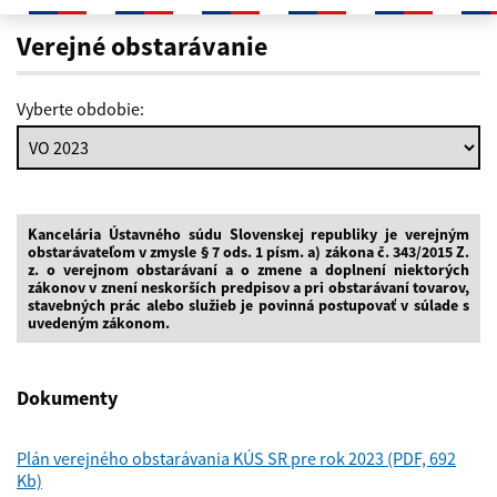
Verejné obstarávanie
Verejné obstarávanie
Vyberte obdobie:
Kancelária Ústavného súdu Slovenskej republiky je verejným
obstarávateľom v zmysle § 7 ods. 1 písm. a) zákona č. 343/2015 Z.
z. o verejnom obstarávaní a o zmene a doplnení niektorých
zákonov v znení neskorších predpisov a pri obstarávaní tovarov,
stavebných prác alebo služieb je povinná postupovať v súlade s
uvedeným zákonom.
Dokumenty
Plán verejného obstarávania KÚS SR pre rok 2023 (PDF, 692
Kb)