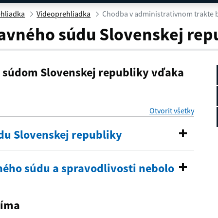
om trakte budovy 1
hliadka
Videoprehliadka
Chodba v administratívnom trakte 
avného súdu Slovenskej rep
m súdom Slovenskej republiky vďaka
Otvoriť všetky
sekcie
u Slovenskej republiky
ného súdu a spravodlivosti nebolo
jíma