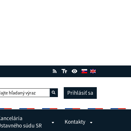
Prihlásiť sa
ajte hľadaný výraz
Vyhľadať
ancelária
Kontakty
stavného súdu SR