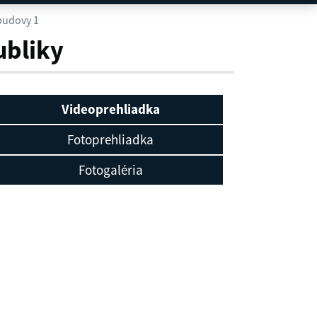
budovy 1
ubliky
Videoprehliadka
Fotoprehliadka
Fotogaléria