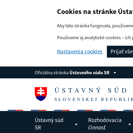
Navigácia
Preskoč na obsah
Cookies na stránke Úst
Aby táto stránka fungovala, používam
Používame aj analytické cookies – ich 
Nastavenia cookies
Prijať vš
Oficiálna stránka
Ústavného súdu SR
Ústavný súd
Rozhodovacia
SR
činnosť