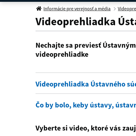
Chodba v administratívn
Informácie pre verejnosť a média
Videopre
Videoprehliadka Úst
Nechajte sa previesť Ústavný
videoprehliadke
Videoprehliadka Ústavného súd
Čo by bolo, keby ústavy, ústav
Vyberte si video, ktoré vás zau