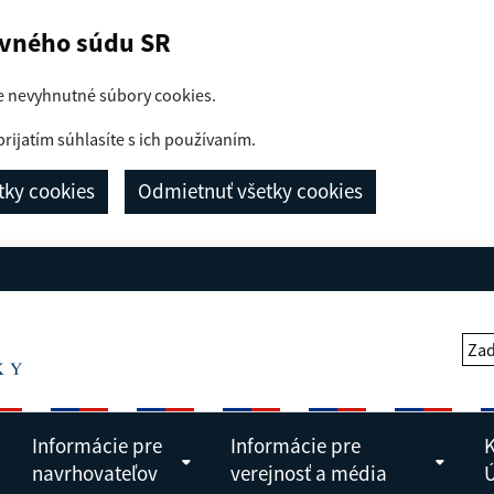
avného súdu SR
e nevyhnutné súbory cookies.
prijatím súhlasíte s ich používaním.
etky cookies
Odmietnuť všetky cookies
Zad
Informácie pre
Informácie pre
K
navrhovateľov
verejnosť a média
Ú