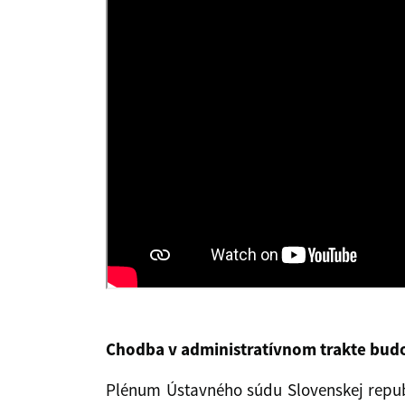
Chodba v administratívnom trakte bud
Plénum Ústavného súdu Slovenskej republ