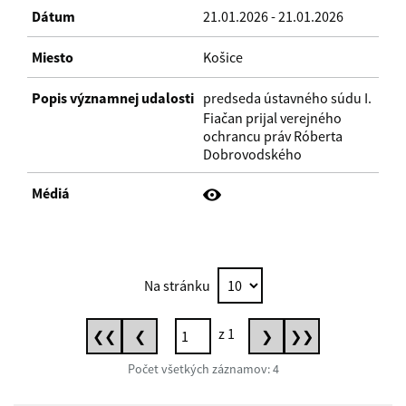
21.01.2026 - 21.01.2026
Košice
predseda ústavného súdu I.
Fiačan prijal verejného
ochrancu práv Róberta
Dobrovodského
Na stránku
z 1
❮❮
❮
❯
❯❯
First
Previous
Next
Last
Počet všetkých záznamov: 4