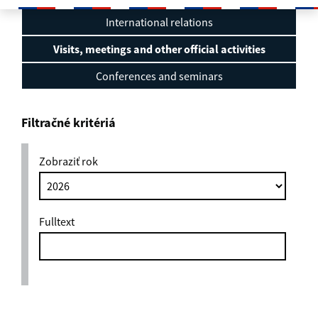
Visits, meetings and other official
International relations
Visits, meetings and other official activities
Conferences and seminars
Filtračné kritériá
Zobraziť rok
Fulltext