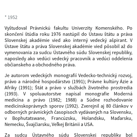
* 1952
Vyštudoval Právnickú fakultu Univerzity Komenského. Po
skončení štúdia roku 1976 nastúpil do Ústavu štátu a práva
Slovenskej akadémie vied ako interný vedecký ašpirant. V
Ústave štátu a práva Slovenskej akadémie vied pôsobil až do
vymenovania za sudcu Ústavného súdu Slovenskej republiky,
naposledy ako vedúci vedecký pracovník a vedúci oddelenia
občianskeho a obchodného práva.
Je autorom vedeckých monografií Vedecko-technický rozvoj,
právo a národné hospodárstvo (1991); Právne kultúry Ázie a
Afriky (1991); Štát a právo v službách životného prostredia
(1993). V spoluautorstve napísal monografie Moderná
medicína a právo (1982; 1988) a Súdne rozhodovanie
medicínskoprávnych sporov (1992). Zverejnil aj 80 článkov v
odborných právnických časopisoch vydávaných na Slovensku,
v Bophutatswane, Francúzsku, Holandsku, Maďarsku,
Nemecku, Švajčiarsku, Veľkej Británii a USA.
Za sudcu Ústavného súdu Slovenskej republiky bol