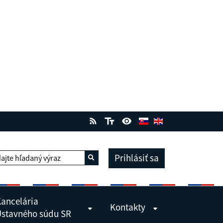
Prihlásiť sa
ajte hľadaný výraz
Vyhľadať
ancelária
Kontakty
stavného súdu SR