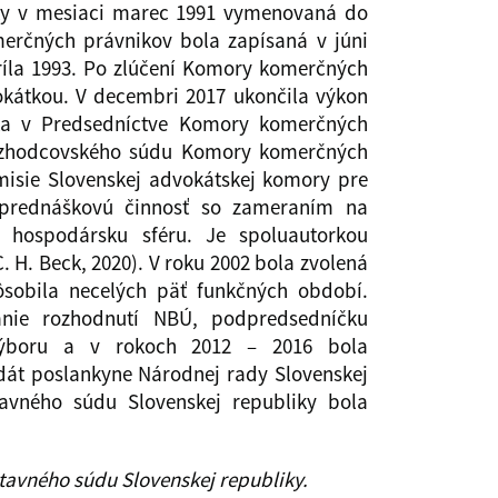
liky v mesiaci marec 1991 vymenovaná do
rčných právnikov bola zapísaná v júni
ríla 1993. Po zlúčení Komory komerčných
okátkou. V decembri 2017 ukončila výkon
nka v Predsedníctve Komory komerčných
 rozhodcovského súdu Komory komerčných
misie Slovenskej advokátskej komory pre
 prednáškovú činnosť so zameraním na
hospodársku sféru. Je spoluautorkou
 H. Beck, 2020). V roku 2002 bola zvolená
ôsobila necelých päť funkčných období.
nie rozhodnutí NBÚ, podpredsedníčku
výboru a v rokoch 2012 – 2016 bola
dát poslankyne Národnej rady Slovenskej
avného súdu Slovenskej republiky bola
tavného súdu Slovenskej republiky.