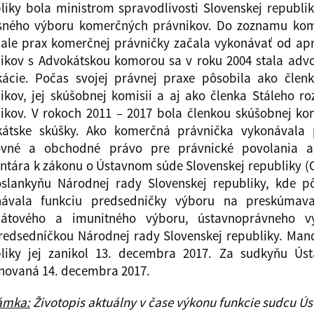
liky bola ministrom spravodlivosti Slovenskej repub
ného výboru komerčných právnikov. Do zoznamu kome
 ale prax komerčnej právničky začala vykonávať od ap
ikov s Advokátskou komorou sa v roku 2004 stala adv
ácie. Počas svojej právnej praxe pôsobila ako čle
ikov, jej skúšobnej komisii a aj ako členka Stáleho
ikov. V rokoch 2011 – 2017 bola členkou skúšobnej ko
kátske skúšky. Ako komerčná právnička vykonávala
ovné a obchodné právo pre právnické povolania a 
tára k zákonu o Ústavnom súde Slovenskej republiky (C.
slankyňu Národnej rady Slovenskej republiky, kde p
návala funkciu predsedníčky výboru na preskúmava
átového a imunitného výboru, ústavnoprávneho 
edsedníčkou Národnej rady Slovenskej republiky. Man
liky jej zanikol 13. decembra 2017. Za sudkyňu Úst
ovaná 14. decembra 2017.
ámka:
Životopis aktuálny v čase výkonu funkcie sudcu Ús