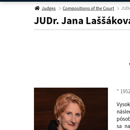
JUDr. Jana Laššáková
Judges
Compositions of the Court
JUDr
JUDr. Jana Laššákov
* 195
Vysok
násle
pôsob
sa na