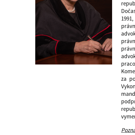
repub
Dočas
1991,
právn
advok
právn
právn
advo
prac
Komen
za po
Vyko
mand
podpr
repub
vymen
Pozn