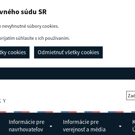
avného súdu SR
e nevyhnutné súbory cookies.
prijatím súhlasíte s ich používaním.
etky cookies
Odmietnuť všetky cookies
Zad
Informácie pre
Informácie pre
K
navrhovateľov
verejnosť a média
Ú