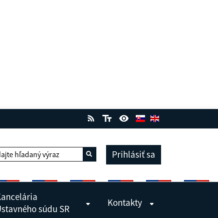
Prihlásiť sa
ajte hľadaný výraz
Vyhľadať
ancelária
Kontakty
stavného súdu SR