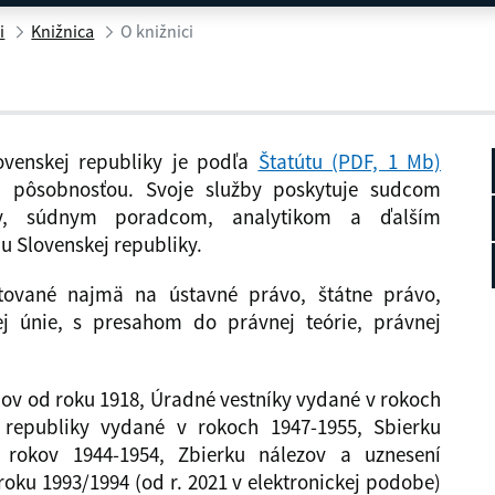
i
Knižnica
O knižnici
ovenskej republiky je podľa
Štatútu (PDF, 1 Mb)
ou pôsobnosťou. Svoje služby poskytuje sudcom
ky, súdnym poradcom, analytikom a ďalším
 Slovenskej republiky.
ntované najmä na ústavné právo, štátne právo,
 únie, s presahom do právnej teórie, právnej
nov od roku 1918, Úradné vestníky vydané v rokoch
é republiky vydané v rokoch 1947-1955, Sbierku
 rokov 1944-1954, Zbierku nálezov a uznesení
oku 1993/1994 (od r. 2021 v elektronickej podobe)