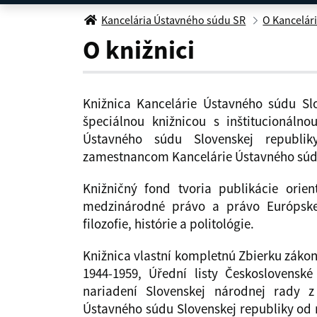
O knižnici
Kancelária Ústavného súdu SR
O Kancelári
O knižnici
Knižnica Kancelárie Ústavného súdu Sl
špeciálnou knižnicou s inštitucionáln
Ústavného súdu Slovenskej republi
zamestnancom Kancelárie Ústavného súdu
Knižničný fond tvoria publikácie orie
medzinárodné právo a právo Európskej
filozofie, histórie a politológie.
Knižnica vlastní kompletnú Zbierku záko
1944-1959, Úřední listy Československ
nariadení Slovenskej národnej rady z
Ústavného súdu Slovenskej republiky od r