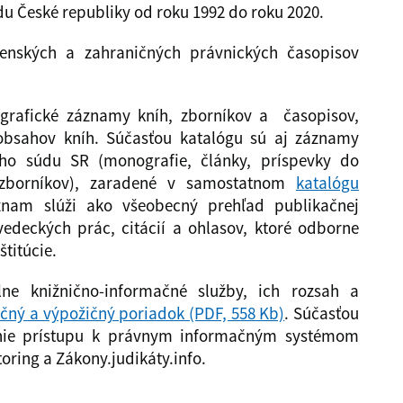
du České republiky od roku 1992 do roku 2020.
venských a zahraničných právnických časopisov
ografické záznamy kníh, zborníkov a časopisov,
obsahov kníh. Súčasťou katalógu sú aj záznamy
ého súdu SR (monografie, články, príspevky do
 zborníkov), zaradené v samostatnom
katalógu
znam slúži ako všeobecný prehľad publikačnej
vedeckých prác, citácií a ohlasov, ktoré odborne
titúcie.
lne knižnično-informačné služby, ich rozsah a
ičný a výpožičný poriadok (PDF, 558 Kb)
. Súčasťou
enie prístupu k právnym informačným systémom
oring a Zákony.judikáty.info.