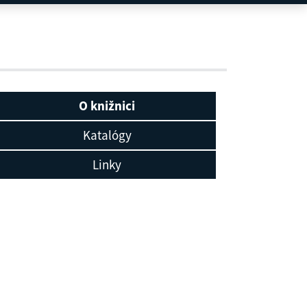
O knižnici
Katalógy
Linky