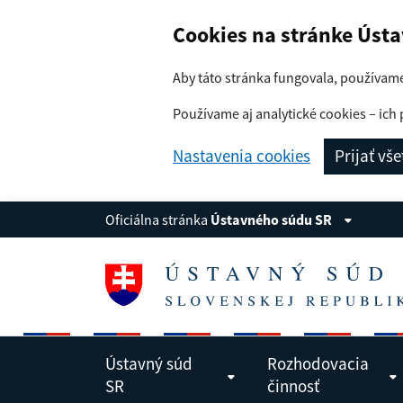
Navigácia
Preskoč na obsah
Cookies na stránke Úst
Aby táto stránka fungovala, používam
Používame aj analytické cookies – ich 
Nastavenia cookies
Prijať vš
Oficiálna stránka
Ústavného súdu SR
Ústavný súd
Rozhodovacia
SR
činnosť