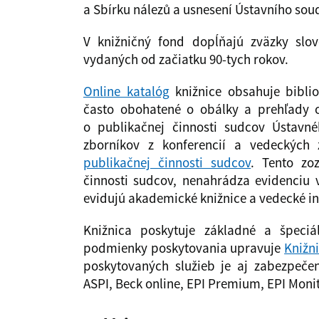
a Sbírku nálezů a usnesení Ústavního sou
V knižničný fond dopĺňajú zväzky slo
vydaných od začiatku 90-tych rokov.
Online katalóg
knižnice obsahuje bibli
často obohatené o obálky a prehľady 
o publikačnej činnosti sudcov Ústavn
zborníkov z konferencií a vedeckých
publikačnej činnosti sudcov
. Tento zo
činnosti sudcov, nenahrádza evidenciu 
evidujú akademické knižnice a vedecké inš
Knižnica poskytuje základné a špeciá
podmienky poskytovania upravuje
Knižn
poskytovaných služieb je aj zabezpeč
ASPI, Beck online, EPI Premium, EPI Monit