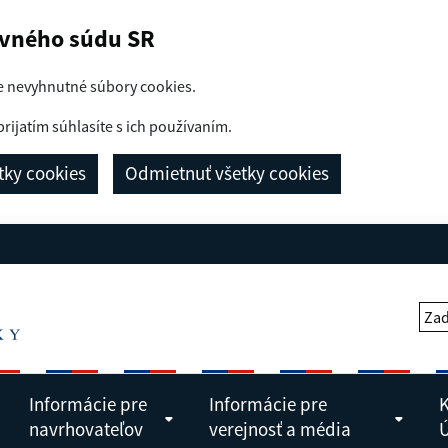
avného súdu SR
e nevyhnutné súbory cookies.
prijatím súhlasíte s ich používaním.
etky cookies
Odmietnuť všetky cookies
Zad
Informácie pre
Informácie pre
K
navrhovateľov
verejnosť a média
Ú