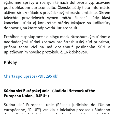
výskumné správy o rôznych témach dohovoru vypracované
pod dohľadom Jurisconsultu. Členské súdy tieto informácie
aktívne šíria v súlade s prevádzkovými pravidlami siete. Okrem
takýchto pravidelných výmen môžu členské súdy klásť
kancelárii súdu aj konkrétne otázky týkajúce sa judikatúry
dohovoru, na ktoré odpovedá Jurisconsult.
Prehĺbenie spolupráce a dialógu medzi štrasburským súdom a
nadriadenými súdmi zostáva pre štrasburský súd prioritou,
pričom tento cieľ sa má dosiahnuť posilnením SCN a
uplatňovaním nového protokolu č. 16 k dohovoru.
Prílohy
Charta spolupráce (PDF, 295 Kb)
Súdna sieť Európskej únie - (Judicial Network of the
European Union „RJEU“)
Súdna sieť Európskej únie (Réseau judiciaire de l'Union
européenne, "RJUE") vznikla z iniciatívy predsedu Súdneho