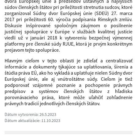
dvora Európskej únie a predsedov ústavných a najvyšších
súdov členských štátov pri príležitosti stretnutia sudcov, ktoré
zorganizoval Súdny dvor Európskej únie (SDEÚ) 27. marca
2017 pri príležitosti 60. výročia podpísania Rímskych zmlúv.
Diskusie inšpirované spoločným záujmom o posilnenie
justičnej spolupráce v Európe v službách kvalitnej justície
viedli už v januári 2018 k vytvoreniu bezpečnej výmennej
platformy pre členské súdy RJUE, ktorá je prvým konkrétnym
prejavom tejto spolupráce.
Hlavným cieľom v tejto oblasti je zdieľať a centralizovať
informácie a dokumenty týkajúce sa uplatňovania, šírenia a
štúdia práva EÚ, ako ho vykladá a uplatňuje nielen Súdny dvor
Európskej únie, ale aj vnútroštátne súdy. Cieľom je tiež
podporovať vzájomné poznanie a pochopenie právnych
predpisov a systémov členských štátov z hľadiska
porovnávacieho práva, ktoré môže uľahčiť zohľadnenie
právnych tradícií jednotlivých členských štátov.
Dátum vytvorenia: 26.5.2023
Dátum aktualizácie: 11.10.2023