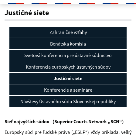
Justičné siete
Justičné siete
Zahraničné vzťahy
Benátska komisia
Svetová konferencia pre ústavné súdnictvo
Konferencia európskych ústavných súdov
Justičné siete
Konferencie a semináre
Návštevy Ústavného súdu Slovenskej republiky
Sieť najvyšších súdov - (Superior Courts Network „SCN“)
Európsky súd pre ľudské práva („ESĽP“) vždy prikladal veľký