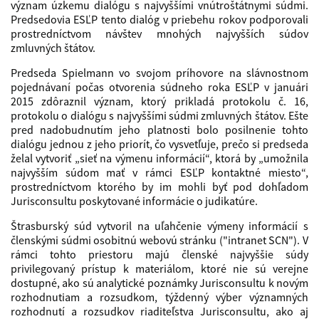
význam úzkemu dialógu s najvyššími vnútroštátnymi súdmi.
Predsedovia ESĽP tento dialóg v priebehu rokov podporovali
prostredníctvom návštev mnohých najvyšších súdov
zmluvných štátov.
Predseda Spielmann vo svojom príhovore na slávnostnom
pojednávaní počas otvorenia súdneho roka ESĽP v januári
2015 zdôraznil význam, ktorý prikladá protokolu č. 16,
protokolu o dialógu s najvyššími súdmi zmluvných štátov. Ešte
pred nadobudnutím jeho platnosti bolo posilnenie tohto
dialógu jednou z jeho priorít, čo vysvetľuje, prečo si predseda
želal vytvoriť „sieť na výmenu informácií“, ktorá by „umožnila
najvyšším súdom mať v rámci ESĽP kontaktné miesto“,
prostredníctvom ktorého by im mohli byť pod dohľadom
Jurisconsultu poskytované informácie o judikatúre.
Štrasburský súd vytvoril na uľahčenie výmeny informácií s
členskými súdmi osobitnú webovú stránku ("intranet SCN"). V
rámci tohto priestoru majú členské najvyššie súdy
privilegovaný prístup k materiálom, ktoré nie sú verejne
dostupné, ako sú analytické poznámky Jurisconsultu k novým
rozhodnutiam a rozsudkom, týždenný výber významných
rozhodnutí a rozsudkov riaditeľstva Jurisconsultu, ako aj