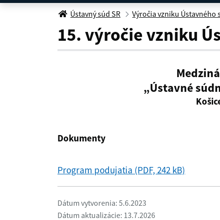
15. výročie
Ústavný súd SR
Výročia vzniku Ústavného
15. výročie vzniku Ú
Medziná
„Ústavné súdn
Košice
Dokumenty
Program podujatia (PDF, 242 kB)
Dátum vytvorenia: 5.6.2023
Dátum aktualizácie: 13.7.2026