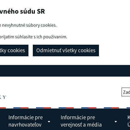
avného súdu SR
e nevyhnutné súbory cookies.
prijatím súhlasíte s ich používaním.
etky cookies
Odmietnuť všetky cookies
Zad
Informácie pre
Informácie pre
K
navrhovateľov
verejnosť a média
Ú