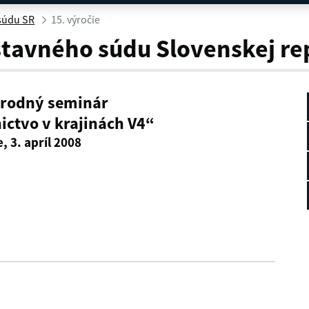
 súdu SR
15. výročie
stavného súdu Slovenskej re
rodný seminár
ictvo v krajinách V4“
, 3. apríl 2008