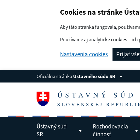
Navigácia
Preskoč na obsah
Cookies na stránke Úst
Aby táto stránka fungovala, používam
Používame aj analytické cookies – ich 
Nastavenia cookies
Prijať vš
Oficiálna stránka
Ústavného súdu SR
Ústavný súd
Rozhodovacia
SR
činnosť