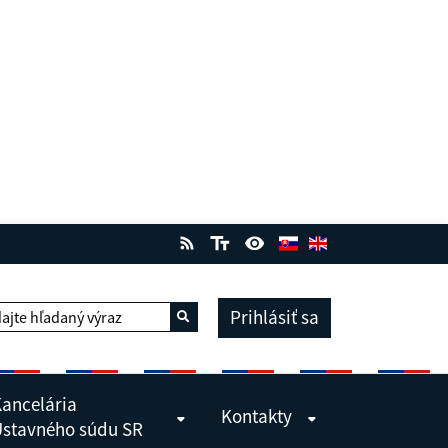
Prihlásiť sa
ajte hľadaný výraz
Vyhľadať
ancelária
Kontakty
stavného súdu SR