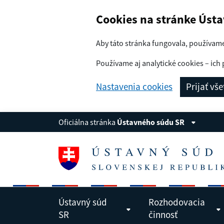
Navigácia
Preskoč na obsah
Cookies na stránke Úst
Aby táto stránka fungovala, používam
Používame aj analytické cookies – ich 
Nastavenia cookies
Prijať vš
Oficiálna stránka
Ústavného súdu SR
Ústavný súd
Rozhodovacia
SR
činnosť