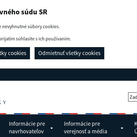
avného súdu SR
e nevyhnutné súbory cookies.
prijatím súhlasíte s ich používaním.
etky cookies
Odmietnuť všetky cookies
Zad
Informácie pre
Informácie pre
K
navrhovateľov
verejnosť a média
Ú