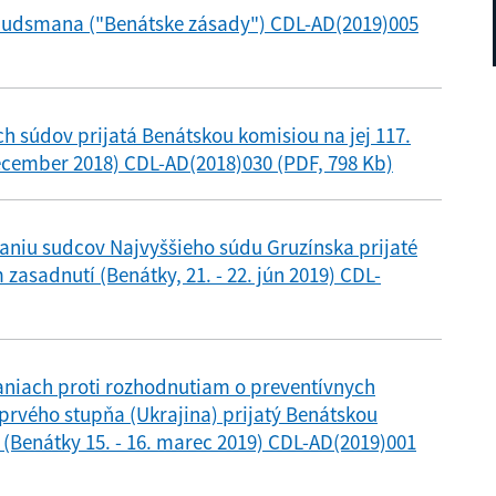
budsmana ("Benátske zásady") CDL-AD(2019)005
h súdov prijatá Benátskou komisiou na jej 117.
ecember 2018) CDL-AD(2018)030 (PDF, 798 Kb)
aniu sudcov Najvyššieho súdu Gruzínska prijaté
zasadnutí (Benátky, 21. - 22. jún 2019) CDL-
niach proti rozhodnutiam o preventívnych
prvého stupňa (Ukrajina) prijatý Benátskou
 (Benátky 15. - 16. marec 2019) CDL-AD(2019)001