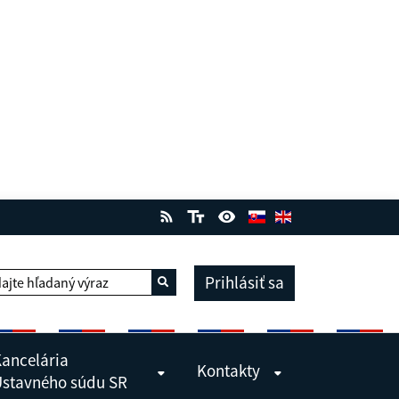
Prihlásiť sa
ajte hľadaný výraz
Vyhľadať
ancelária
Kontakty
stavného súdu SR