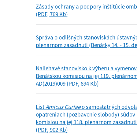
Zásady ochrany a podpory inštitúcie om
(PDF, 769 Kb)
Správa o odlišných stanoviskách ústavnýc
plenárnom zasadnutí (Benátky 14. - 15. d
Naliehavé stanovisko k výberu a vymenov
Benátskou komisiou na jej 119. plenárnom 
AD(2019)009 (PDF, 894 Kb)
List
Amicus Curiae
o samostatných odvola
opatreniach (pozbavenie slobody) súdov 
komisiou na jej 118. plenárnom zasadnutí
(PDF, 902 Kb)